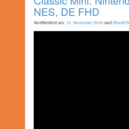
Classic Mini: Ninten
NES, DE FHD
Veröffentlicht am:
10. November 2016
nach
BrackFll