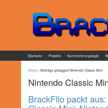
Springe zum Inhalt
Zum Hauptmenü springen
Startseite
Projekte
Nummerierungslogik
W
Home
›
Beiträge getagged Nintendo Classic Mini
Nintendo Classic Min
BrackFllo packt aus