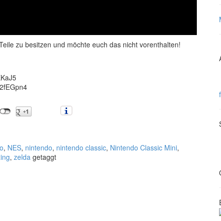
eile zu besitzen und möchte euch das nicht vorenthalten!
fEKaJ5
to/2fEGpn4
o
,
NES
,
nintendo
,
nintendo classic
,
Nintendo Classic Mini
,
ing
,
zelda
getaggt