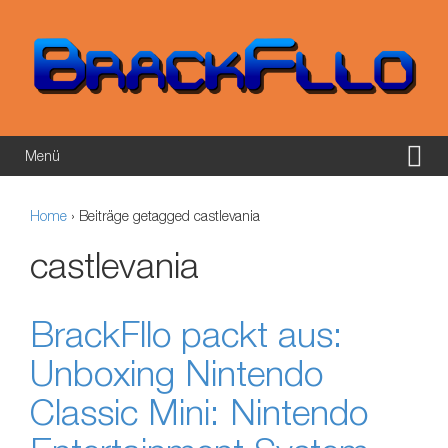
Springe zum Inhalt
Zum Hauptmenü springen
Menü
Home
›
Beiträge getagged castlevania
castlevania
BrackFllo packt aus:
Unboxing Nintendo
Classic Mini: Nintendo