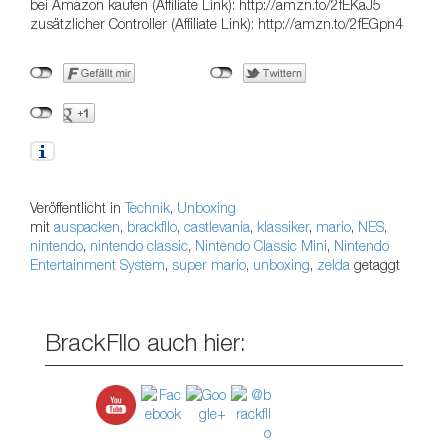
bei Amazon kaufen (Affiliate Link): http://amzn.to/2fEKaJ5
zusätzlicher Controller (Affiliate Link): http://amzn.to/2fEGpn4
Veröffentlicht in
Technik
,
Unboxing
mit
auspacken
,
brackfllo
,
castlevania
,
klassiker
,
mario
,
NES
,
nintendo
,
nintendo classic
,
Nintendo Classic Mini
,
Nintendo
Entertainment System
,
super mario
,
unboxing
,
zelda
getaggt
BrackFllo auch hier: