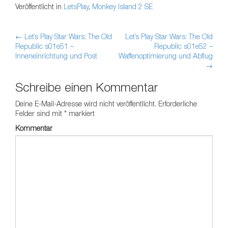
Veröffentlicht in
LetsPlay
,
Monkey Island 2 SE
←
Let’s Play Star Wars: The Old
Let’s Play Star Wars: The Old
Artikel-Navigation
Republic s01e51 –
Republic s01e52 –
Inneneinrichtung und Post
Waffenoptimierung und Abflug
→
Schreibe einen Kommentar
Deine E-Mail-Adresse wird nicht veröffentlicht.
Erforderliche
Felder sind mit
*
markiert
Kommentar