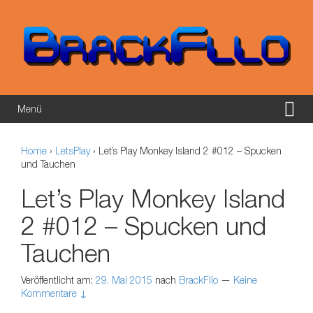
Springe zum Inhalt
Zum Hauptmenü springen
Menü
Home
›
LetsPlay
›
Let’s Play Monkey Island 2 #012 – Spucken
und Tauchen
Let’s Play Monkey Island
2 #012 – Spucken und
Tauchen
Veröffentlicht am:
29. Mai 2015
nach
BrackFllo
—
Keine
Kommentare ↓