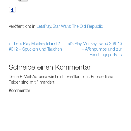
Veröffentlicht in
LetsPlay
,
Star Wars: The Old Republic
←
Let’s Play Monkey Island 2
Let’s Play Monkey Island 2 #013
Artikel-Navigation
#012 – Spucken und Tauchen
– Affenpumpe und zur
Faschingsparty
→
Schreibe einen Kommentar
Deine E-Mail-Adresse wird nicht veröffentlicht.
Erforderliche
Felder sind mit
*
markiert
Kommentar