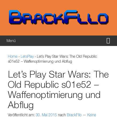
Springe zum Inhalt
Zum Hauptmenü springen
Menü
Home
›
LetsPlay
›
Let’s Play Star Wars: The Old Republic
s01e52 – Waffenoptimierung und Abflug
Let’s Play Star Wars: The
Old Republic s01e52 –
Waffenoptimierung und
Abflug
Veröffentlicht am:
30. Mai 2015
nach
BrackFllo
—
Keine