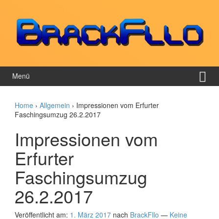
Springe zum Inhalt
Zum Hauptmenü springen
Menü
Home
›
Allgemein
›
Impressionen vom Erfurter
Faschingsumzug 26.2.2017
Impressionen vom
Erfurter
Faschingsumzug
26.2.2017
Veröffentlicht am:
1. März 2017
nach
BrackFllo
—
Keine