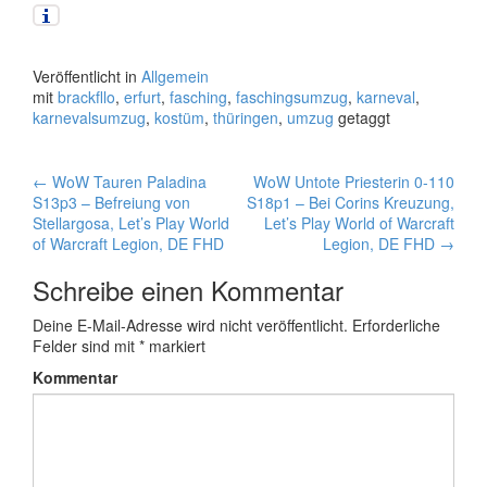
Veröffentlicht in
Allgemein
mit
brackfllo
,
erfurt
,
fasching
,
faschingsumzug
,
karneval
,
karnevalsumzug
,
kostüm
,
thüringen
,
umzug
getaggt
←
WoW Tauren Paladina
WoW Untote Priesterin 0-110
Artikel-Navigation
S13p3 – Befreiung von
S18p1 – Bei Corins Kreuzung,
Stellargosa, Let’s Play World
Let’s Play World of Warcraft
of Warcraft Legion, DE FHD
Legion, DE FHD
→
Schreibe einen Kommentar
Deine E-Mail-Adresse wird nicht veröffentlicht.
Erforderliche
Felder sind mit
*
markiert
Kommentar