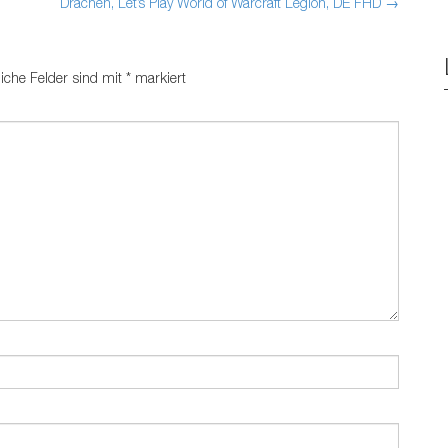
Drachen, Let’s Play World of Warcraft Legion, DE FHD
→
liche Felder sind mit
*
markiert