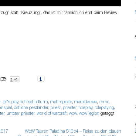
zug” statt “Kreuzung”, das ist mir tatsächlich erst beim Review
n
,
let's play
,
lichtschildturm
,
mehrspieler
,
mereldarsee
,
mmo
,
enspiel
,
östliche pestländer
,
priest
,
priester
,
roleplay
,
roleplaying
,
ter
,
untoter priester
,
world of warcraft
,
wow
,
wow legion
getaggt
2017
WoW Tauren Paladina S13p4 – Reise zu den blauen