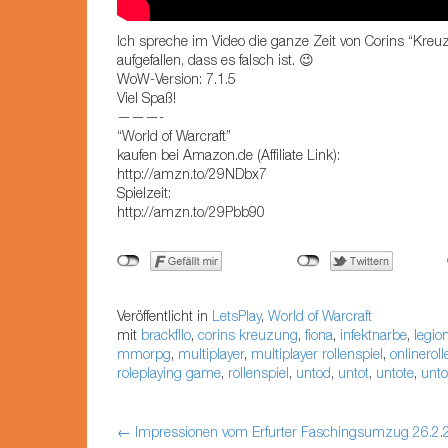
Ich spreche im Video die ganze Zeit von Corins “Kreuz
aufgefallen, dass es falsch ist. 😉
WoW-Version: 7.1.5
Viel Spaß!
———-
“World of Warcraft”
kaufen bei Amazon.de (Affiliate Link):
http://amzn.to/29NDbx7
Spielzeit:
http://amzn.to/29Pbb90
Veröffentlicht in
LetsPlay
,
World of Warcraft
mit
brackfllo
,
corins kreuzung
,
fiona
,
infektnarbe
,
legio
mmorpg
,
multiplayer
,
multiplayer rollenspiel
,
onlineroll
roleplaying game
,
rollenspiel
,
untod
,
untot
,
untote
,
unto
←
Impressionen vom Erfurter Faschingsumzug 26.2.