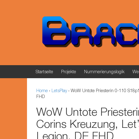
Springe zum Inhalt
Zum Hauptmenü springen
Startseite
Projekte
Nummerierungslogik
Wer
Home
›
LetsPlay
›
WoW Untote Priesterin 0-110 S18p1 
FHD
WoW Untote Priester
Corins Kreuzung, Let’
Legion, DE FHD