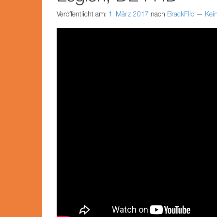
Veröffentlicht am:
1. März 2017
nach
BrackFllo
—
Kei