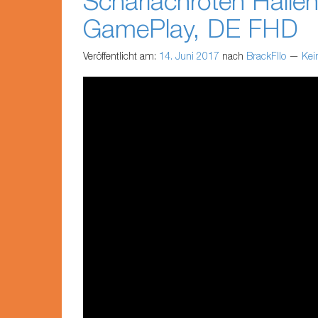
Scharlachroten Hallen
GamePlay, DE FHD
Veröffentlicht am:
14. Juni 2017
nach
BrackFllo
—
Kei