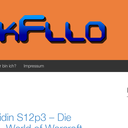
 bin ich?
Impressum
idin S12p3 – Die