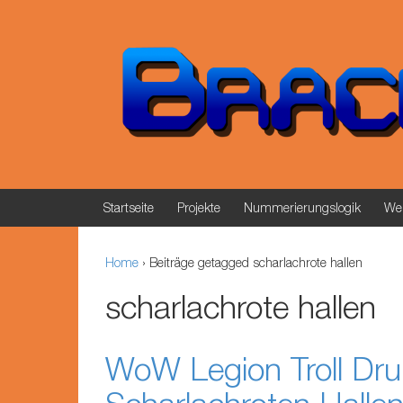
Springe zum Inhalt
Zum Hauptmenü springen
Startseite
Projekte
Nummerierungslogik
Wer
Home
›
Beiträge getagged scharlachrote hallen
scharlachrote hallen
WoW Legion Troll Dru