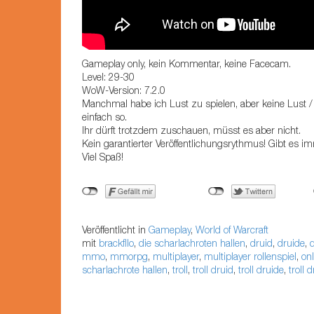
Gameplay only, kein Kommentar, keine Facecam.
Level: 29-30
WoW-Version: 7.2.0
Manchmal habe ich Lust zu spielen, aber keine Lust /
einfach so.
Ihr dürft trotzdem zuschauen, müsst es aber nicht.
Kein garantierter Veröffentlichungsrythmus! Gibt es i
Viel Spaß!
Veröffentlicht in
Gameplay
,
World of Warcraft
mit
brackfllo
,
die scharlachroten hallen
,
druid
,
druide
,
mmo
,
mmorpg
,
multiplayer
,
multiplayer rollenspiel
,
onl
scharlachrote hallen
,
troll
,
troll druid
,
troll druide
,
troll 