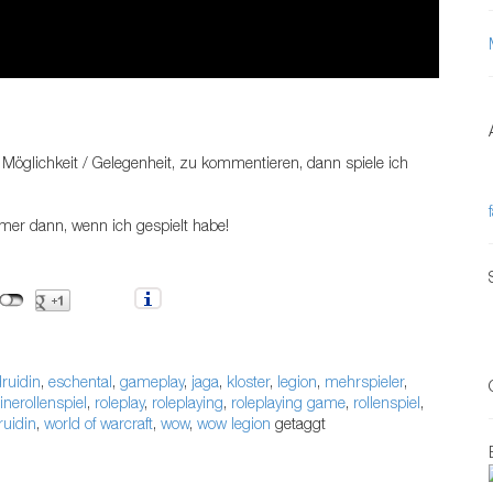
 Möglichkeit / Gelegenheit, zu kommentieren, dann spiele ich
mmer dann, wenn ich gespielt habe!
druidin
,
eschental
,
gameplay
,
jaga
,
kloster
,
legion
,
mehrspieler
,
inerollenspiel
,
roleplay
,
roleplaying
,
roleplaying game
,
rollenspiel
,
druidin
,
world of warcraft
,
wow
,
wow legion
getaggt