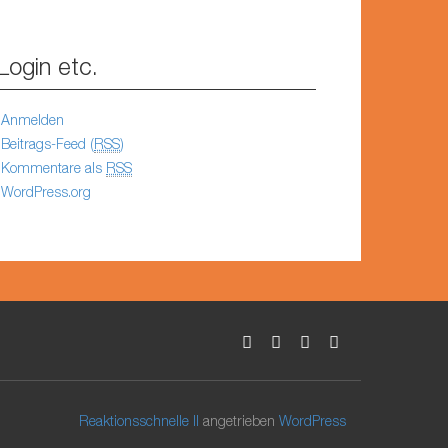
Login etc.
Anmelden
Beitrags-Feed (
RSS
)
Kommentare als
RSS
WordPress.org
Reaktionsschnelle II
angetrieben
WordPress