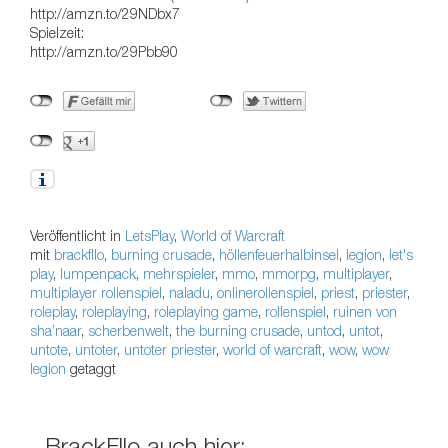
http://amzn.to/29NDbx7
Spielzeit:
http://amzn.to/29Pbb90
Veröffentlicht in
LetsPlay
,
World of Warcraft
mit
brackfllo
,
burning crusade
,
höllenfeuerhalbinsel
,
legion
,
let's
play
,
lumpenpack
,
mehrspieler
,
mmo
,
mmorpg
,
multiplayer
,
multiplayer rollenspiel
,
naladu
,
onlinerollenspiel
,
priest
,
priester
,
roleplay
,
roleplaying
,
roleplaying game
,
rollenspiel
,
ruinen von
sha’naar
,
scherbenwelt
,
the burning crusade
,
untod
,
untot
,
untote
,
untoter
,
untoter priester
,
world of warcraft
,
wow
,
wow
legion
getaggt
BrackFllo auch hier: