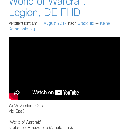
World of Warcraft
Legion, DE FHD
Veröffentlicht am:
1. August 2017
nach
BrackFllo
—
Keine
Kommentare ↓
WoW-Version: 7.2.5
Viel Spaß!
———-
“World of Warcraft”
kaufen bei Amazon.de (Affiliate Link):