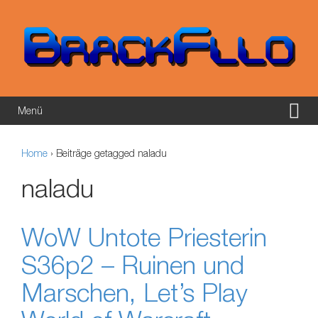
Springe zum Inhalt
Zum Hauptmenü springen
Menü
Home
›
Beiträge getagged naladu
naladu
WoW Untote Priesterin
S36p2 – Ruinen und
Marschen, Let’s Play