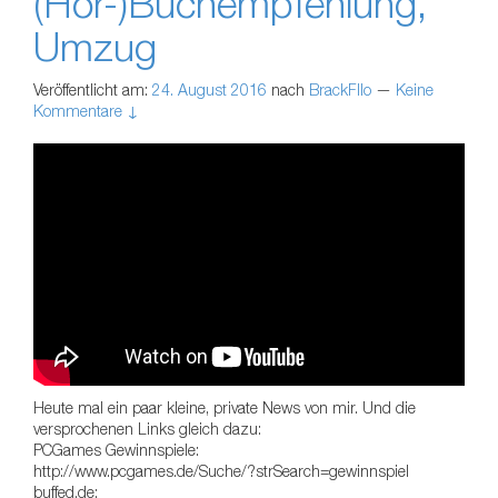
(Hör-)Buchempfehlung,
Umzug
Veröffentlicht am:
24. August 2016
nach
BrackFllo
—
Keine
Kommentare ↓
Heute mal ein paar kleine, private News von mir. Und die
versprochenen Links gleich dazu:
PCGames Gewinnspiele:
http://www.pcgames.de/Suche/?strSearch=gewinnspiel
buffed.de: