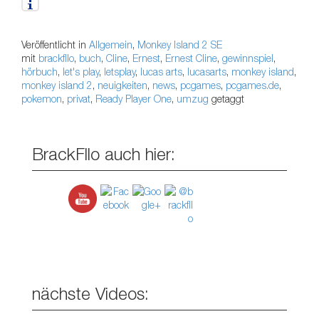
Veröffentlicht in
Allgemein
,
Monkey Island 2 SE
mit
brackfllo
,
buch
,
Cline
,
Ernest
,
Ernest Cline
,
gewinnspiel
,
hörbuch
,
let's play
,
letsplay
,
lucas arts
,
lucasarts
,
monkey island
,
monkey island 2
,
neuigkeiten
,
news
,
pcgames
,
pcgames.de
,
pokemon
,
privat
,
Ready Player One
,
umzug
getaggt
BrackFllo auch hier:
nächste Videos: