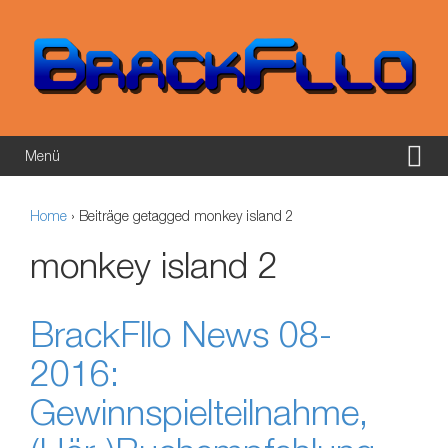
Springe zum Inhalt
Zum Hauptmenü springen
Menü
Home
›
Beiträge getagged monkey island 2
monkey island 2
BrackFllo News 08-
2016:
Gewinnspielteilnahme,