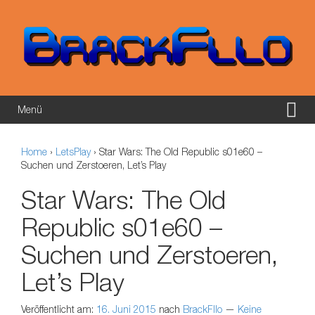
Springe zum Inhalt
Zum Hauptmenü springen
Menü
Home
›
LetsPlay
›
Star Wars: The Old Republic s01e60 –
Suchen und Zerstoeren, Let’s Play
Star Wars: The Old
Republic s01e60 –
Suchen und Zerstoeren,
Let’s Play
Veröffentlicht am:
16. Juni 2015
nach
BrackFllo
—
Keine