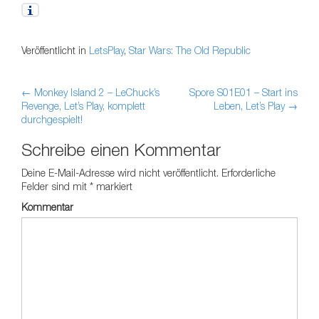
Veröffentlicht in
LetsPlay
,
Star Wars: The Old Republic
←
Monkey Island 2 – LeChuck’s
Spore S01E01 – Start ins
Artikel-Navigation
Revenge, Let’s Play, komplett
Leben, Let’s Play
→
durchgespielt!
Schreibe einen Kommentar
Deine E-Mail-Adresse wird nicht veröffentlicht.
Erforderliche
Felder sind mit
*
markiert
Kommentar