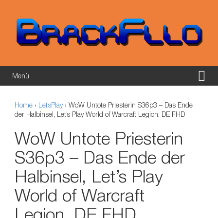
Springe zum Inhalt
Zum Hauptmenü springen
Menü
Home
›
LetsPlay
›
WoW Untote Priesterin S36p3 – Das Ende
der Halbinsel, Let’s Play World of Warcraft Legion, DE FHD
WoW Untote Priesterin
S36p3 – Das Ende der
Halbinsel, Let’s Play
World of Warcraft
Legion, DE FHD