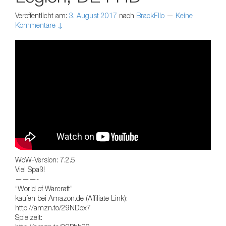
Veröffentlicht am:
3. August 2017
nach
BrackFllo
—
Keine
Kommentare ↓
WoW-Version: 7.2.5
Viel Spaß!
———-
“World of Warcraft”
kaufen bei Amazon.de (Affiliate Link):
http://amzn.to/29NDbx7
Spielzeit: