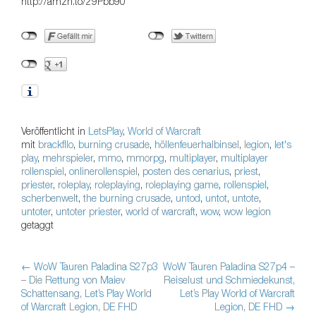
http://amzn.to/29Pbb90
Veröffentlicht in
LetsPlay
,
World of Warcraft
mit
brackfllo
,
burning crusade
,
höllenfeuerhalbinsel
,
legion
,
let's
play
,
mehrspieler
,
mmo
,
mmorpg
,
multiplayer
,
multiplayer
rollenspiel
,
onlinerollenspiel
,
posten des cenarius
,
priest
,
priester
,
roleplay
,
roleplaying
,
roleplaying game
,
rollenspiel
,
scherbenwelt
,
the burning crusade
,
untod
,
untot
,
untote
,
untoter
,
untoter priester
,
world of warcraft
,
wow
,
wow legion
getaggt
←
WoW Tauren Paladina S27p3
WoW Tauren Paladina S27p4 –
Artikel-Navigation
– Die Rettung von Maiev
Reiselust und Schmiedekunst,
Schattensang, Let’s Play World
Let’s Play World of Warcraft
of Warcraft Legion, DE FHD
Legion, DE FHD
→