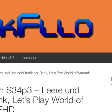
 bin ich?
Impressum
 und unerschütterlicher Dank, Let’s Play World of Warcraft
in S34p3 – Leere und
nk, Let’s Play World of
 FHD