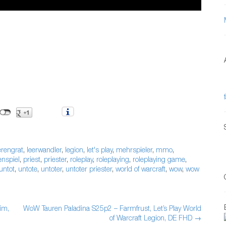
erengrat
,
leerwandler
,
legion
,
let's play
,
mehrspieler
,
mmo
,
enspiel
,
priest
,
priester
,
roleplay
,
roleplaying
,
roleplaying game
,
untot
,
untote
,
untoter
,
untoter priester
,
world of warcraft
,
wow
,
wow
im,
WoW Tauren Paladina S25p2 – Farmfrust, Let’s Play World
of Warcraft Legion, DE FHD
→