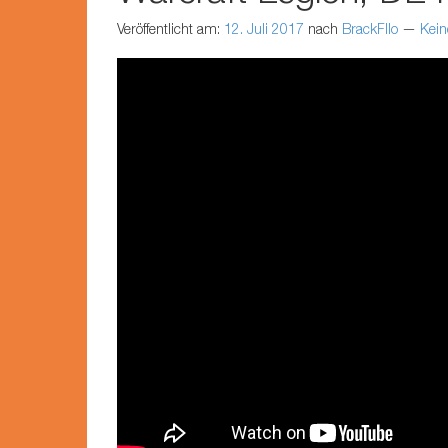
Veröffentlicht am:
12. Juli 2017
nach
BrackFllo
—
Kei