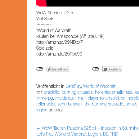
WoW-Version: 7.2.5
Viel Spaß!
———-
“World of Warcraft”
kaufen bei Amazon.de (Affiliate Link):
http://amzn.to/29NDbx7
Spielzeit:
http://amzn.to/29Pbb90
Veröffentlicht in
LetsPlay
,
World of Warcraft
mit
brackfllo
,
burning crusade
,
höllenfeuerhalbinsel
,
le
mmorpg
,
multiplayer
,
multiplayer rollenspiel
,
onlineroll
rollenspiel
,
scherbenwelt
,
the burning crusade
,
untod
,
legion
getaggt
←
WoW Tauren Paladina S25p1 – Invasion in Sturmhe
Artikel-Navigation
Let’s Play World of Warcraft Legion, DE FHD