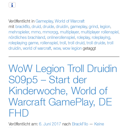
Veröffentlicht in
Gameplay
,
World of Warcraft
mit
brackfllo
,
druid
,
druide
,
druidin
,
gameplay
,
grind
,
legion
,
mehrspieler
,
mmo
,
mmorpg
,
multiplayer
,
multiplayer rollenspiel
,
nördliches brachland
,
onlinerollenspiel
,
roleplay
,
roleplaying
,
roleplaying game
,
rollenspiel
,
troll
,
troll druid
,
troll druide
,
troll
druidin
,
world of warcraft
,
wow
,
wow legion
getaggt
WoW Legion Troll Druidin
S09p5 – Start der
Kinderwoche, World of
Warcraft GamePlay, DE
FHD
Veröffentlicht am:
6. Juni 2017
nach
BrackFllo
—
Keine