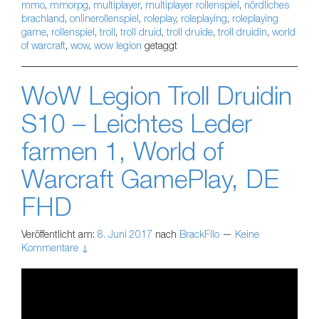
mmo
,
mmorpg
,
multiplayer
,
multiplayer rollenspiel
,
nördliches
brachland
,
onlinerollenspiel
,
roleplay
,
roleplaying
,
roleplaying
game
,
rollenspiel
,
troll
,
troll druid
,
troll druide
,
troll druidin
,
world
of warcraft
,
wow
,
wow legion
getaggt
WoW Legion Troll Druidin
S10 – Leichtes Leder
farmen 1, World of
Warcraft GamePlay, DE
FHD
Veröffentlicht am:
8. Juni 2017
nach
BrackFllo
—
Keine
Kommentare ↓