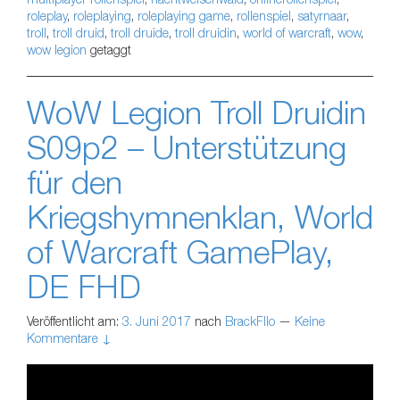
roleplay
,
roleplaying
,
roleplaying game
,
rollenspiel
,
satyrnaar
,
troll
,
troll druid
,
troll druide
,
troll druidin
,
world of warcraft
,
wow
,
wow legion
getaggt
WoW Legion Troll Druidin
S09p2 – Unterstützung
für den
Kriegshymnenklan, World
of Warcraft GamePlay,
DE FHD
Veröffentlicht am:
3. Juni 2017
nach
BrackFllo
—
Keine
Kommentare ↓