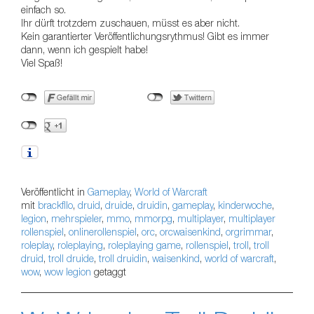
einfach so.
Ihr dürft trotzdem zuschauen, müsst es aber nicht.
Kein garantierter Veröffentlichungsrythmus! Gibt es immer
dann, wenn ich gespielt habe!
Viel Spaß!
Veröffentlicht in
Gameplay
,
World of Warcraft
mit
brackfllo
,
druid
,
druide
,
druidin
,
gameplay
,
kinderwoche
,
legion
,
mehrspieler
,
mmo
,
mmorpg
,
multiplayer
,
multiplayer
rollenspiel
,
onlinerollenspiel
,
orc
,
orcwaisenkind
,
orgrimmar
,
roleplay
,
roleplaying
,
roleplaying game
,
rollenspiel
,
troll
,
troll
druid
,
troll druide
,
troll druidin
,
waisenkind
,
world of warcraft
,
wow
,
wow legion
getaggt