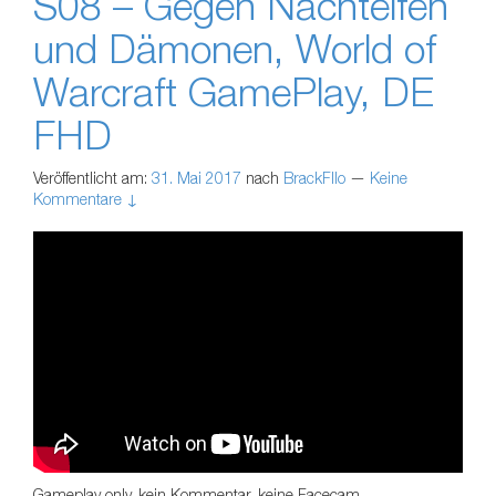
S08 – Gegen Nachtelfen
und Dämonen, World of
Warcraft GamePlay, DE
FHD
Veröffentlicht am:
31. Mai 2017
nach
BrackFllo
—
Keine
Kommentare ↓
Gameplay only, kein Kommentar, keine Facecam.