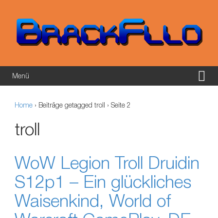
Springe zum Inhalt
Zum Hauptmenü springen
Menü
Home
›
Beiträge getagged troll
›
Seite 2
troll
WoW Legion Troll Druidin
S12p1 – Ein glückliches
Waisenkind, World of