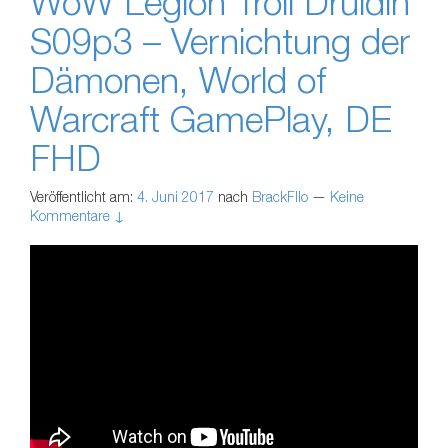
WoW Legion Troll Druidin
S09p3 – Vernichtung der
Dämonen, World of
Warcraft GamePlay, DE
FHD
Veröffentlicht am:
4. Juni 2017
nach
BrackFllo
—
Keine
Kommentare ↓