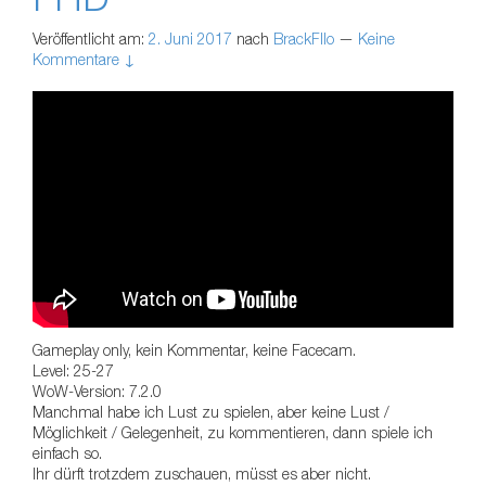
Veröffentlicht am:
2. Juni 2017
nach
BrackFllo
—
Keine
Kommentare ↓
Gameplay only, kein Kommentar, keine Facecam.
Level: 25-27
WoW-Version: 7.2.0
Manchmal habe ich Lust zu spielen, aber keine Lust /
Möglichkeit / Gelegenheit, zu kommentieren, dann spiele ich
einfach so.
Ihr dürft trotzdem zuschauen, müsst es aber nicht.