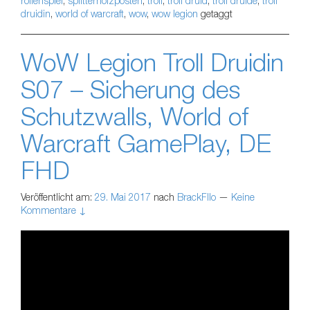
rollenspiel
,
splitterholzposten
,
troll
,
troll druid
,
troll druide
,
troll
druidin
,
world of warcraft
,
wow
,
wow legion
getaggt
WoW Legion Troll Druidin
S07 – Sicherung des
Schutzwalls, World of
Warcraft GamePlay, DE
FHD
Veröffentlicht am:
29. Mai 2017
nach
BrackFllo
—
Keine
Kommentare ↓