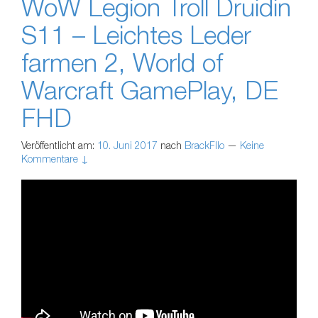
WoW Legion Troll Druidin
S11 – Leichtes Leder
farmen 2, World of
Warcraft GamePlay, DE
FHD
Veröffentlicht am:
10. Juni 2017
nach
BrackFllo
—
Keine
Kommentare ↓