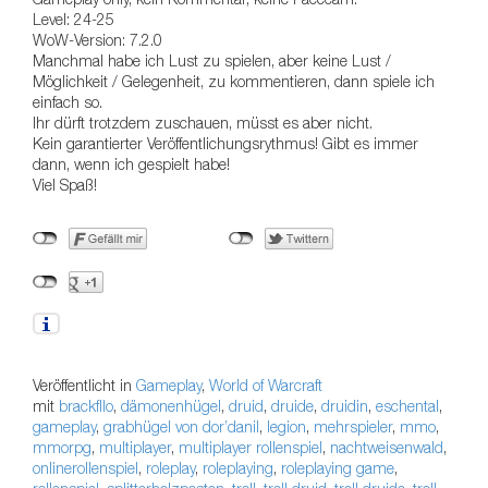
Level: 24-25
WoW-Version: 7.2.0
Manchmal habe ich Lust zu spielen, aber keine Lust /
Möglichkeit / Gelegenheit, zu kommentieren, dann spiele ich
einfach so.
Ihr dürft trotzdem zuschauen, müsst es aber nicht.
Kein garantierter Veröffentlichungsrythmus! Gibt es immer
dann, wenn ich gespielt habe!
Viel Spaß!
Veröffentlicht in
Gameplay
,
World of Warcraft
mit
brackfllo
,
dämonenhügel
,
druid
,
druide
,
druidin
,
eschental
,
gameplay
,
grabhügel von dor’danil
,
legion
,
mehrspieler
,
mmo
,
mmorpg
,
multiplayer
,
multiplayer rollenspiel
,
nachtweisenwald
,
onlinerollenspiel
,
roleplay
,
roleplaying
,
roleplaying game
,