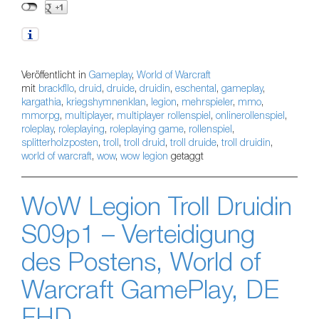
Veröffentlicht in
Gameplay
,
World of Warcraft
mit
brackfllo
,
druid
,
druide
,
druidin
,
eschental
,
gameplay
,
kargathia
,
kriegshymnenklan
,
legion
,
mehrspieler
,
mmo
,
mmorpg
,
multiplayer
,
multiplayer rollenspiel
,
onlinerollenspiel
,
roleplay
,
roleplaying
,
roleplaying game
,
rollenspiel
,
splitterholzposten
,
troll
,
troll druid
,
troll druide
,
troll druidin
,
world of warcraft
,
wow
,
wow legion
getaggt
WoW Legion Troll Druidin
S09p1 – Verteidigung
des Postens, World of
Warcraft GamePlay, DE
FHD