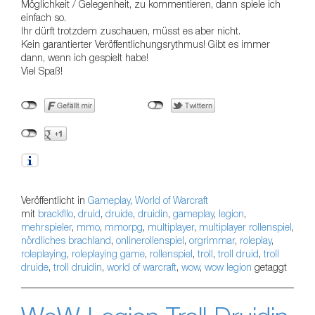
Möglichkeit / Gelegenheit, zu kommentieren, dann spiele ich
einfach so.
Ihr dürft trotzdem zuschauen, müsst es aber nicht.
Kein garantierter Veröffentlichungsrythmus! Gibt es immer
dann, wenn ich gespielt habe!
Viel Spaß!
Veröffentlicht in
Gameplay
,
World of Warcraft
mit
brackfllo
,
druid
,
druide
,
druidin
,
gameplay
,
legion
,
mehrspieler
,
mmo
,
mmorpg
,
multiplayer
,
multiplayer rollenspiel
,
nördliches brachland
,
onlinerollenspiel
,
orgrimmar
,
roleplay
,
roleplaying
,
roleplaying game
,
rollenspiel
,
troll
,
troll druid
,
troll
druide
,
troll druidin
,
world of warcraft
,
wow
,
wow legion
getaggt