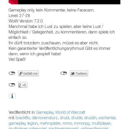
Gameplay only, kein Kommentar, keine Facecam.
Level: 27-28
WoW-Version: 7.2.0
Manchmal habe ich Lust zu spielen, aber keine Lust /
Möglichkeit / Gelegenheit, zu kommentieren, dann spiele ich
einfach so.
Ihr dürft trotzdem zuschauen, müsst es aber nicht.
Kein garantierter Veröffentlichungsrythmus! Gibt es immer
dann, wenn ich gespielt habe!
Viel Spaß!
Veröffentlicht in
Gameplay
,
World of Warcraft
mit
brackfllo
,
dämonensturz
,
druid
,
druide
,
druidin
,
eschental
,
gameplay
,
legion
,
mehrspieler
,
mmo
,
mmorpg
,
multiplayer
,
multiplayer rollenspiel
,
nachtweisenwald
,
onlinerollenspiel
,