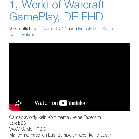
1, World of Warcraft
GamePlay, DE FHD
Veröffentlicht am:
5. Juni 2017
nach
BrackFllo
—
Keine
Kommentare ↓
Gameplay only, kein Kommentar, keine Facecam.
Level: 28-
WoW-Version: 7.2.0
Manchmal habe ich Lust zu spielen, aber keine Lust /