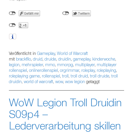
Veröffentlicht in
Gameplay
,
World of Warcraft
mit
brackfllo
,
druid
,
druide
,
druidin
,
gameplay
,
kinderwoche
,
legion
,
mehrspieler
,
mmo
,
mmorpg
,
multiplayer
,
multiplayer
rollenspiel
,
onlinerollenspiel
,
orgrimmar
,
roleplay
,
roleplaying
,
roleplaying game
,
rollenspiel
,
troll
,
troll druid
,
troll druide
,
troll
druidin
,
world of warcraft
,
wow
,
wow legion
getaggt
WoW Legion Troll Druidin
S09p4 –
Lederverarbeitung skillen