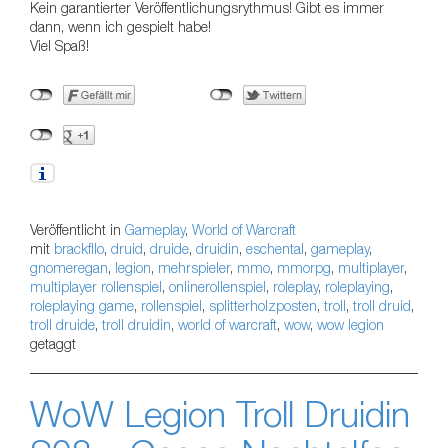
Kein garantierter Veröffentlichungsrythmus! Gibt es immer
dann, wenn ich gespielt habe!
Viel Spaß!
Veröffentlicht in
Gameplay
,
World of Warcraft
mit
brackfllo
,
druid
,
druide
,
druidin
,
eschental
,
gameplay
,
gnomeregan
,
legion
,
mehrspieler
,
mmo
,
mmorpg
,
multiplayer
,
multiplayer rollenspiel
,
onlinerollenspiel
,
roleplay
,
roleplaying
,
roleplaying game
,
rollenspiel
,
splitterholzposten
,
troll
,
troll druid
,
troll druide
,
troll druidin
,
world of warcraft
,
wow
,
wow legion
getaggt
WoW Legion Troll Druidin