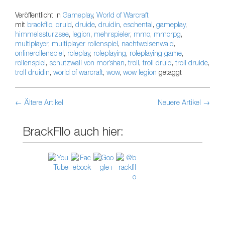
Veröffentlicht in
Gameplay
,
World of Warcraft
mit
brackfllo
,
druid
,
druide
,
druidin
,
eschental
,
gameplay
,
himmelssturzsee
,
legion
,
mehrspieler
,
mmo
,
mmorpg
,
multiplayer
,
multiplayer rollenspiel
,
nachtweisenwald
,
onlinerollenspiel
,
roleplay
,
roleplaying
,
roleplaying game
,
rollenspiel
,
schutzwall von mor’shan
,
troll
,
troll druid
,
troll druide
,
troll druidin
,
world of warcraft
,
wow
,
wow legion
getaggt
←
Ältere Artikel
Neuere Artikel
→
Beitrags-Navigation
BrackFllo auch hier: